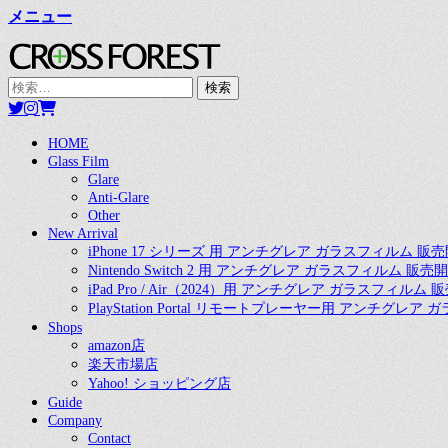
メニュー
CROSS FOREST
デジタルとアナログの素敵な融合を
検
索:
Twitter
Instagram
お
買
い
コ
メ
HOME
物
Glass Film
ン
カ
イ
Glare
テ
ゴ
Anti-Glare
ン
ン
Other
ツ
New Arrival
メ
へ
iPhone 17 シリーズ 用 アンチグレア ガラスフィルム 販
ス
Nintendo Switch 2 用 アンチグレア ガラスフィルム 販売
ニ
キ
iPad Pro / Air（2024）用 アンチグレア ガラスフィルム
ュ
PlayStation Portal リモートプレーヤー用 アンチグレ
ッ
Shops
プ
ー
amazon店
楽天市場店
Yahoo! ショッピング店
Guide
Company
Contact