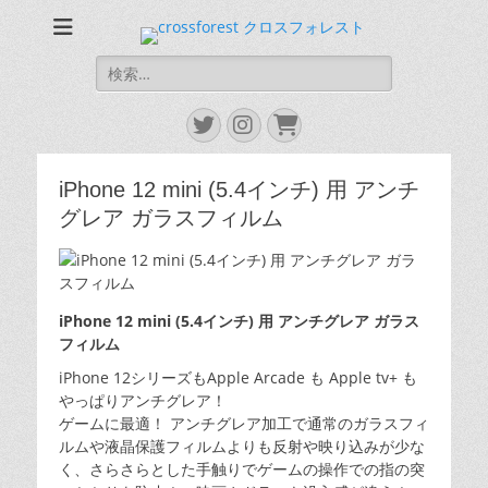
CROSS FOREST
デジタルとアナログの素敵な融合を
検
索:
Twitter
Instagram
お
買
い
iPhone 12 mini (5.4インチ) 用 アンチ
物
カ
グレア ガラスフィルム
ゴ
iPhone 12 mini (5.4インチ) 用 アンチグレア ガラス
フィルム
iPhone 12シリーズもApple Arcade も Apple tv+ も
やっぱりアンチグレア！
ゲームに最適！ アンチグレア加工で通常のガラスフィ
ルムや液晶保護フィルムよりも反射や映り込みが少な
く、さらさらとした手触りでゲームの操作での指の突