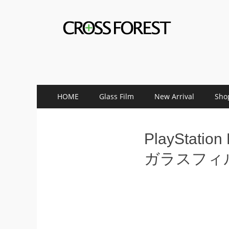
CROSS FOREST
デジタルとアナログの素敵な融合を
コ
メ
HOME
Glass Film
New Arrival
Sho
ン
イ
テ
ン
ン
PlaySta
ツ
メ
へ
ガラスフィ
ス
ニ
キ
ュ
ッ
プ
ー