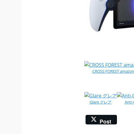
CROSS FOREST amazo
Glare グレア
Ant
Post