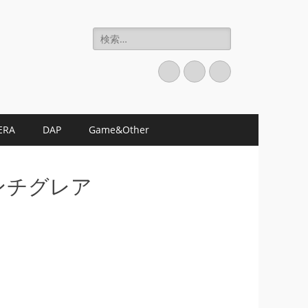
検
索:
Twitter
Instagram
お
買
い
ERA
DAP
Game&Other
物
カ
ゴ
 アンチグレア