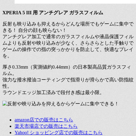
XPERIA 5
I
II 用 アンチグレア ガラスフィルム
反射も映り込みも抑えるからどんな場所でもゲームに集中で
きる！ 自分の顔も映らない！
アンチグレア加工で通常のガラスフィルムや液晶保護フィル
ムよりも反射や映り込みが少なく、さらさらとした手触りで
ゲームの操作での指の突っかかりを防止して、快適なプレイ
を。
厚さ0.33mm（実測値約0.44mm）の日本製高品質ガラスフィ
ルム。
強力な撥水撥油コーティングで指滑りが滑らかで高い防指紋
性。
ラウンドエッジ加工済みで段付き感は最小限。
amazon店での販売はこちら
楽天市場店での販売はこちら
Yahoo! ショッピング店での販売はこちら