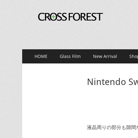
CROSS FOREST
デジタルとアナログの素敵な融合を
メ
コ
HOME
Glass Film
New Arrival
Sho
ン
イ
テ
ン
ン
Nintend
ツ
メ
へ
ニ
ス
キ
ュ
ッ
ー
プ
液晶周りの部分も隙間