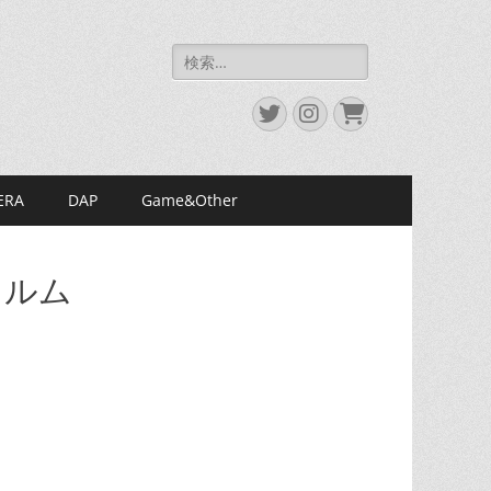
検
索:
Twitter
Instagram
お
買
い
物
カ
ERA
DAP
Game&Other
ゴ
フィルム