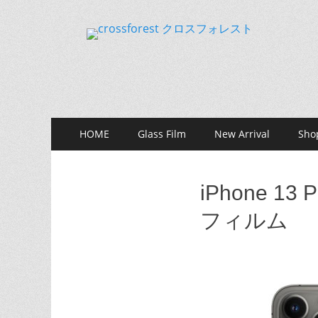
CROSS FOREST
デジタルとアナログの素敵な融合を
コ
メ
HOME
Glass Film
New Arrival
Sho
ン
イ
テ
ン
ン
iPhone 1
ツ
メ
へ
フィルム
ス
ニ
キ
ュ
ッ
プ
ー