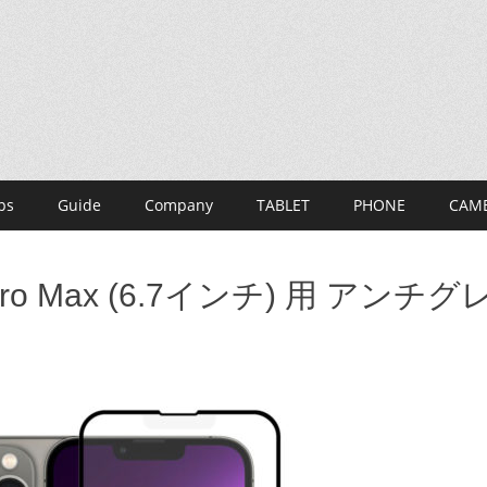
ps
Guide
Company
TABLET
PHONE
CAM
3 Pro Max (6.7インチ) 用 アン