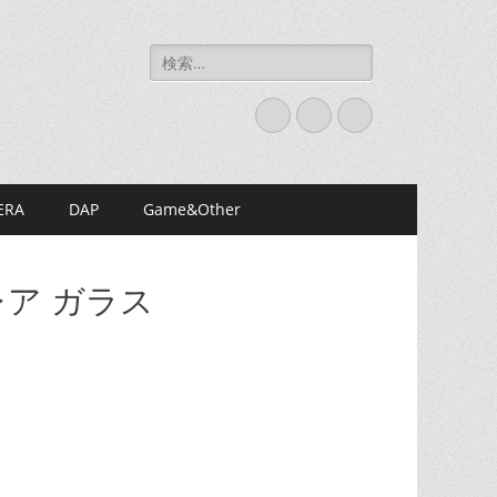
検
索:
Twitter
Instagram
お
買
い
ERA
DAP
Game&Other
物
カ
ゴ
チグレア ガラス