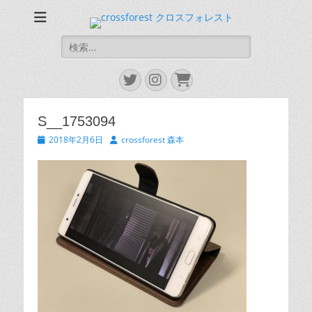
CROSS FOREST
デジタルとアナログの素敵な融合を
検
索:
Twitter
Instagram
お
買
い
S__1753094
物
カ
投
投
2018年2月6日
crossforest 森本
ゴ
稿
稿
日
者