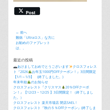
Post
投
← 前へ
前
難病「Ultraロス」な方に
稿
の
お勧めのファブレット
ナ
投
は、、
ビ
稿:
ゲ
最近の投稿
ー
あけましておめでとうございます
クロスフォレス
シ
ト『2026
お年玉1000円OFFクーポン！』3日間限定
【1/1～1/3】 (終了しました。)
ョ
年末年始
のお知らせ
ン
クロスフォレスト『クリスマス
20％OFFクーポ
ン！』【12/23 ~ 12/25 】3日間限定！（終了しまし
た。）
クロスフォレスト 楽天市場店 閉店SAEL !
クロスフォレスト『秋の５％OFFクーポン』(終了しま