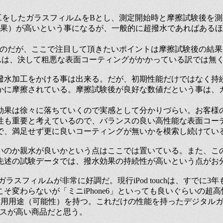
工をしたガラスフィルムをBとし、測定開始時と摩擦試験後を
効果）が高いという事になるが、一般的に超撥水であればある
なのだが、ここで注目して頂きたいポイントは摩擦試験後の結果
ムは、決して粗悪な表面コーティングがかかっている訳では無
撥水加工をかける事は出来る。だが、初期性能だけではなく持
かに摩擦されている。摩擦試験後が良好な数値だという事は、
効果は徐々に落ちていくので実感として分かりづらい。お客様
性も重要と考えているので、バランスの良い高性能な表面コー
で、満足せず更に良いコーティングが無いかを模索し続けてい
いのか親水が良いかという点はここでは置いている。また、こ
先述の試験データでは、撥水効果の持続性が高いという点がお
h用ガラスフィルムが非常に好調だ。現行iPod touchは、す
変わらないが「ミニiPhone6」といっても良いぐらいの超
使用用途（可能性）を持つ。これだけの性能を持ったデジタル
ンスが高い商品だと思う。