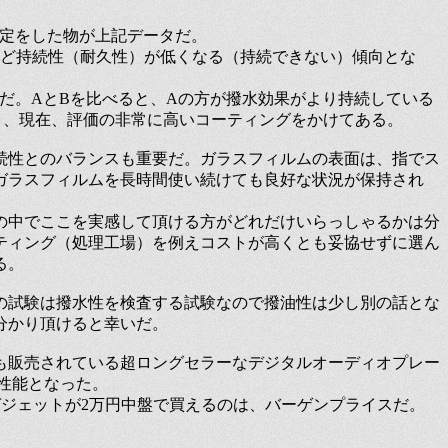
測定をした物が上記データだ。
ほど持続性（耐久性）が低くなる（持続できない）傾向とな
だ。AとBを比べると、Aの方が撥水効果がより持続している
く、現在、評価の非常に高いコーティングをかけてある。
続性とのバランスも重要だ。ガラスフィルムの表面は、指でス
ガラスフィルムを長時間使い続けても良好な状況が保持され
の中でここを実感して頂ける方がどれだけいらっしゃるかは分
ティング（処理工場）を例えコストが高くとも妥協せずに選ん
る。
の試験は撥水性を検査する試験なので撥油性は少し別の話とな
分かり頂けると幸いだ。
でに3年も販売されている超ロングセラーなデジタルオーディオプレー
高性能となった。
ガジェットが2万円中盤で買えるのは、バーゲンプライスだ。