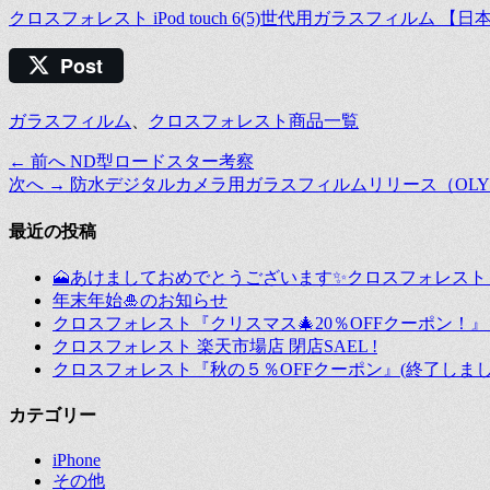
クロスフォレスト iPod touch 6(5)世代用ガラスフィルム 【
Post
カ
ガラスフィルム
、
クロスフォレスト商品一覧
テ
前
← 前へ
ND型ロードスター考察
投
ゴ
の
次
次へ →
防水デジタルカメラ用ガラスフィルムリリース（OLYMPUS TG
リ
稿
投
の
ー
稿:
投
最近の投稿
ナ
稿:
ビ
🗻あけましておめでとうございます✨クロスフォレスト『202
年末年始🎍のお知らせ
ゲ
クロスフォレスト『クリスマス🎄20％OFFクーポン！』【12
ー
クロスフォレスト 楽天市場店 閉店SAEL !
クロスフォレスト『秋の５％OFFクーポン』(終了しまし
シ
ョ
カテゴリー
ン
iPhone
その他