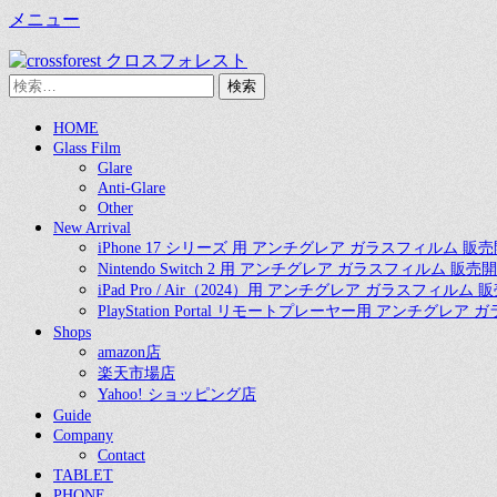
メニュー
CROSS FOREST
デジタルとアナログの素敵な融合を
検
索:
Twitter
Instagram
お
コ
メ
HOME
買
Glass Film
ン
い
イ
Glare
テ
物
Anti-Glare
ン
ン
カ
Other
ツ
ゴ
New Arrival
メ
へ
iPhone 17 シリーズ 用 アンチグレア ガラスフィルム 販
ス
Nintendo Switch 2 用 アンチグレア ガラスフィルム 販売
ニ
キ
iPad Pro / Air（2024）用 アンチグレア ガラスフィルム
ュ
PlayStation Portal リモートプレーヤー用 アンチグレ
ッ
Shops
プ
ー
amazon店
楽天市場店
Yahoo! ショッピング店
Guide
Company
Contact
TABLET
PHONE