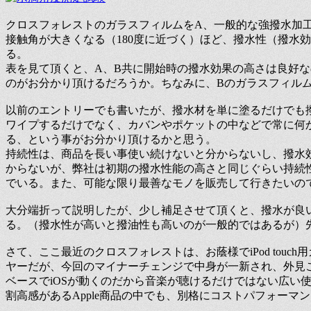
クロスフォレストのガラスフィルムをA、一般的な強撥水加
接触角が大きくなる（180度に近づく）ほど、撥水性（撥水
る。
表を見て頂くと、A、B共に開始時の撥水効果の高さは良好
のがお分かり頂けるだろうか。ちなみに、Bのガラスフィル
以前のエントリーでも書いたが、撥水材を単に塗るだけでも
ワイプするだけでなく、カバンやポケットの中などで常に何
る、という事がお分かり頂けるかと思う。
持続性は、商品を長い事使い続けないと分からないし、撥水
からないが、弊社は初期の撥水性能の高さと同じぐらい持続
でいる。また、可能な限り最善なモノを販売して行きたいの
大分端折って説明したが、少し補足させて頂くと、撥水が良
る。（撥水性が高いと撥油性も高いのが一般的ではあるが）
さて、ここ最近のクロスフォレストは、お蔭様でiPod touc
ヤーだが、今回のマイナーチェンジで中身が一新され、外見こそ
ベースでiOSが動くのだから音楽が聴けるだけではない広い
割高感があるApple商品の中でも、別格にコストパフォーマ