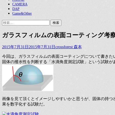
CAMERA
DAP
Game&Other
検
索:
ガラスフィルムの表面コーティング考
投
投
2015年7月31日
2015年7月31日
crossforest 森本
稿
稿
今回は、ガラスフィルムの表面コーティングについて書きた
日
者
固体の撥水性を判断する「水滴角度測定試験」という試験が
画像を見て頂くとイメージしやすいかと思うが、固体の持つ
果を数字化する試験だ。