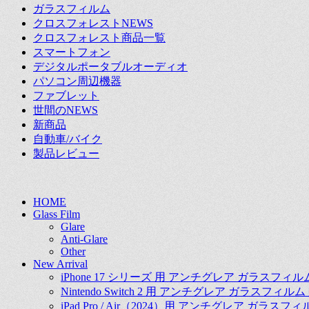
ガラスフィルム
クロスフォレストNEWS
クロスフォレスト商品一覧
スマートフォン
デジタルポータブルオーディオ
パソコン周辺機器
ファブレット
世間のNEWS
新商品
自動車/バイク
製品レビュー
上
HOME
Glass Film
に
Glare
ス
Anti-Glare
ク
Other
ロ
New Arrival
ー
iPhone 17 シリーズ 用 アンチグレア ガラスフィ
ル
Nintendo Switch 2 用 アンチグレア ガラスフィ
iPad Pro / Air（2024）用 アンチグレア ガラス