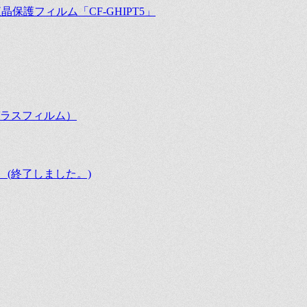
液晶保護フィルム「CF-GHIPT5」
W用ガラスフィルム）
】 (終了しました。)