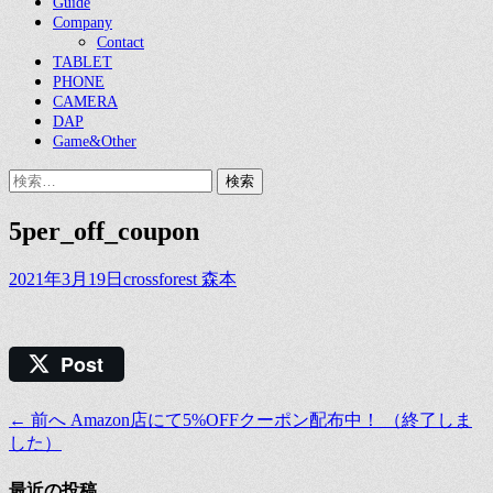
Guide
Company
Contact
TABLET
PHONE
CAMERA
DAP
Game&Other
検
索:
5per_off_coupon
投
投
2021年3月19日
crossforest 森本
稿
稿
日
者
Post
前
← 前へ
Amazon店にて5%OFFクーポン配布中！ （終了しま
投
の
した）
稿
投
稿:
最近の投稿