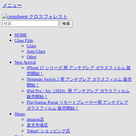
メニュー
CROSS FOREST
デジタルとアナログの素敵な融合を
検
索:
Twitter
Instagram
お
コ
メ
HOME
買
Glass Film
ン
い
イ
Glare
テ
物
Anti-Glare
ン
ン
カ
Other
ツ
ゴ
New Arrival
メ
へ
iPhone 17 シリーズ 用 アンチグレア ガラスフィルム 販
ス
売開始！
ニ
キ
Nintendo Switch 2 用 アンチグレア ガラスフィルム 販売
ュ
開始！
ッ
iPad Pro / Air（2024）用 アンチグレア ガラスフィルム
プ
ー
販売開始！
PlayStation Portal リモートプレーヤー用 アンチグレア
ガラスフィルム 販売開始！
Shops
amazon店
楽天市場店
Yahoo! ショッピング店