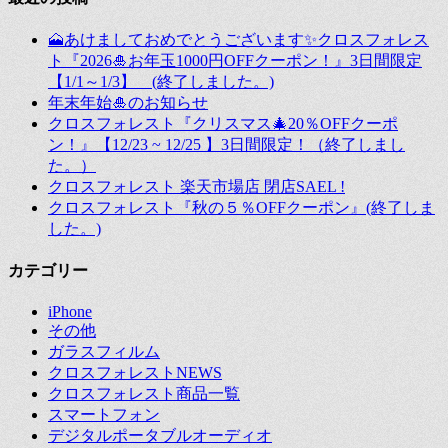
ナ
ビ
🗻あけましておめでとうございます✨クロスフォレス
ト『2026🎍お年玉1000円OFFクーポン！』3日間限定
ゲ
【1/1～1/3】 (終了しました。)
ー
年末年始🎍のお知らせ
クロスフォレスト『クリスマス🎄20％OFFクーポ
シ
ン！』【12/23 ~ 12/25 】3日間限定！（終了しまし
ョ
た。）
クロスフォレスト 楽天市場店 閉店SAEL !
ン
クロスフォレスト『秋の５％OFFクーポン』(終了しま
した。)
カテゴリー
iPhone
その他
ガラスフィルム
クロスフォレストNEWS
クロスフォレスト商品一覧
スマートフォン
デジタルポータブルオーディオ