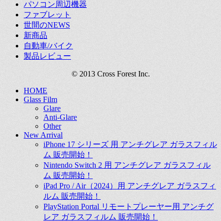
パソコン周辺機器
ファブレット
世間のNEWS
新商品
自動車/バイク
製品レビュー
© 2013 Cross Forest Inc.
上
HOME
Glass Film
に
Glare
ス
Anti-Glare
ク
Other
ロ
New Arrival
ー
iPhone 17 シリーズ 用 アンチグレア ガラスフィル
ル
ム 販売開始！
Nintendo Switch 2 用 アンチグレア ガラスフィル
ム 販売開始！
iPad Pro / Air（2024）用 アンチグレア ガラスフィ
ルム 販売開始！
PlayStation Portal リモートプレーヤー用 アンチグ
レア ガラスフィルム 販売開始！