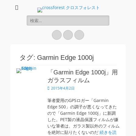
CROSS FOREST
デジタルとアナログの素敵な融合を
検
索:
Twitter
Instagram
お
買
い
タグ:
Garmin Edge 1000j
物
カ
「Garmin Edge 1000j」用
ガラスフィルム
ゴ
投
2015年4月2日
稿
日
筆者愛用のGPSロガー「Garmin
Edge 500」の調子が悪くなってきた
ので「Garmin Edge 1000j」に新調
した。PET製の液晶保護フィルムが嫌
いな筆者は、ガラス製以外のフィルム
を絶対に貼りたくないのだ
続きを読