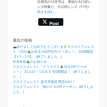
日発売の10月号は、巻頭が大口径レ
ンズ特集だ。大口径レンズ（F1代）
続きを読む…
Post
最近の投稿
あけましておめでとうございます
クロスフォレス
ト『2026
お年玉1000円OFFクーポン！』3日間限定
【1/1～1/3】 (終了しました。)
年末年始
のお知らせ
クロスフォレスト『クリスマス
20％OFFクーポ
ン！』【12/23 ~ 12/25 】3日間限定！（終了しまし
た。）
クロスフォレスト 楽天市場店 閉店SAEL !
クロスフォレスト『秋の５％OFFクーポン』(終了しま
した。)