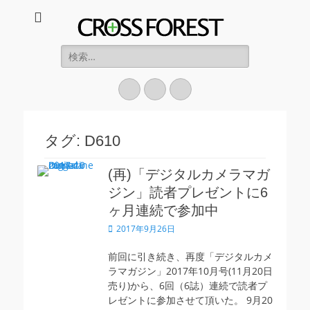
CROSS FOREST
デジタルとアナログの素敵な融合を
検
索:
Twitter
Instagram
お
買
い
タグ:
D610
物
カ
(再)「デジタルカメラマガ
ジン」読者プレゼントに6
ゴ
ヶ月連続で参加中
投
2017年9月26日
稿
日
前回に引き続き、再度「デジタルカメ
ラマガジン」2017年10月号(11月20日
売り)から、6回（6誌）連続で読者プ
レゼントに参加させて頂いた。 9月20