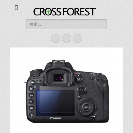
CROSS FOREST
デジタルとアナログの素敵な融合を
検
索:
Twitter
Instagram
お
買
い
物
カ
ゴ