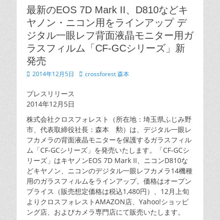
最新のEOS 7D Mark II、D810などキ
ヤノン・ニコン用をラインアップ デ
ジタル一眼レフ背面液晶モニター用ガ
ラスフィルム「CF-GCシリーズ」新
発売
投
2014年12月5日
投
crossforest 森本
稿
稿
日
者
プレスリリース
2014年12月5日
株式会社クロスフォレスト（所在地：埼玉県ふじみ野
市、代表取締役社長：森本 勲）は、デジタル一眼レ
フカメラの背面液晶モニターを保護するガラスフィル
ム「CF-GCシリーズ」を発売いたします。「CF-GCシ
リーズ」はキヤノンEOS 7D Mark II、ニコンD810な
どキヤノン、ニコンのデジタル一眼レフカメラ14機種
用のガラスフィルムをラインアップ。価格はオープン
プライス（販売想定価格は税込1,480円）、12月上旬
よりクロスフォレストAMAZON店、Yahoo!ショッピ
ング店、およびカメラ専門店にて販売いたします。