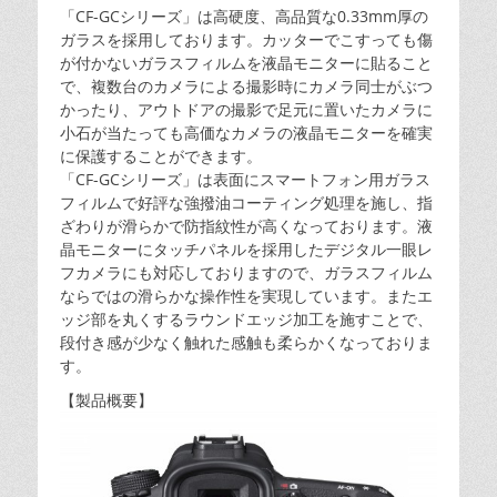
「CF-GCシリーズ」は高硬度、高品質な0.33mm厚の
ガラスを採用しております。カッターでこすっても傷
が付かないガラスフィルムを液晶モニターに貼ること
で、複数台のカメラによる撮影時にカメラ同士がぶつ
かったり、アウトドアの撮影で足元に置いたカメラに
小石が当たっても高価なカメラの液晶モニターを確実
に保護することができます。
「CF-GCシリーズ」は表面にスマートフォン用ガラス
フィルムで好評な強撥油コーティング処理を施し、指
ざわりが滑らかで防指紋性が高くなっております。液
晶モニターにタッチパネルを採用したデジタル一眼レ
フカメラにも対応しておりますので、ガラスフィルム
ならではの滑らかな操作性を実現しています。またエ
ッジ部を丸くするラウンドエッジ加工を施すことで、
段付き感が少なく触れた感触も柔らかくなっておりま
す。
【製品概要】