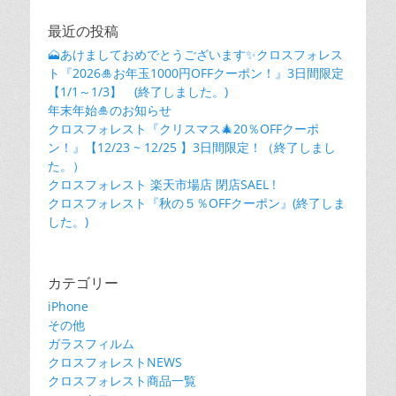
ゲ
ー
最近の投稿
シ
🗻あけましておめでとうございます✨クロスフォレス
ト『2026🎍お年玉1000円OFFクーポン！』3日間限定
ョ
【1/1～1/3】 (終了しました。)
ン
年末年始🎍のお知らせ
クロスフォレスト『クリスマス🎄20％OFFクーポ
ン！』【12/23 ~ 12/25 】3日間限定！（終了しまし
た。）
クロスフォレスト 楽天市場店 閉店SAEL !
クロスフォレスト『秋の５％OFFクーポン』(終了しま
した。)
カテゴリー
iPhone
その他
ガラスフィルム
クロスフォレストNEWS
クロスフォレスト商品一覧