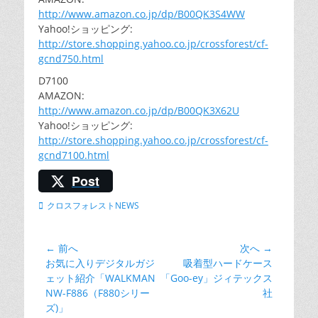
http://www.amazon.co.jp/dp/B00QK3S4WW
Yahoo!ショッピング:
http://store.shopping.yahoo.co.jp/crossforest/cf-
gcnd750.html
D7100
AMAZON:
http://www.amazon.co.jp/dp/B00QK3X62U
Yahoo!ショッピング:
http://store.shopping.yahoo.co.jp/crossforest/cf-
gcnd7100.html
Post
カ
クロスフォレストNEWS
テ
ゴ
リ
← 前へ
次へ →
投
ー
前
お気に入りデジタルガジ
次
吸着型ハードケース
稿
の
ェット紹介「WALKMAN
の
「Goo-ey」ジィテックス
ナ
投
NW-F886（F880シリー
投
社
ビ
稿:
ズ)」
稿: