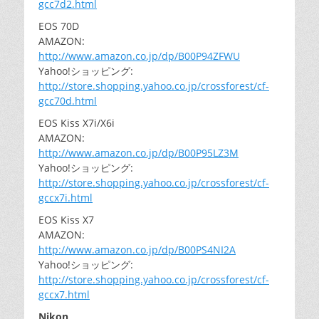
gcc7d2.html
EOS 70D
AMAZON:
http://www.amazon.co.jp/dp/B00P94ZFWU
Yahoo!ショッピング:
http://store.shopping.yahoo.co.jp/crossforest/cf-
gcc70d.html
EOS Kiss X7i/X6i
AMAZON:
http://www.amazon.co.jp/dp/B00P95LZ3M
Yahoo!ショッピング:
http://store.shopping.yahoo.co.jp/crossforest/cf-
gccx7i.html
EOS Kiss X7
AMAZON:
http://www.amazon.co.jp/dp/B00PS4NI2A
Yahoo!ショッピング:
http://store.shopping.yahoo.co.jp/crossforest/cf-
gccx7.html
Nikon