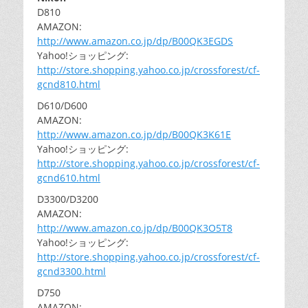
D810
AMAZON:
http://www.amazon.co.jp/dp/B00QK3EGDS
Yahoo!ショッピング:
http://store.shopping.yahoo.co.jp/crossforest/cf-
gcnd810.html
D610/D600
AMAZON:
http://www.amazon.co.jp/dp/B00QK3K61E
Yahoo!ショッピング:
http://store.shopping.yahoo.co.jp/crossforest/cf-
gcnd610.html
D3300/D3200
AMAZON:
http://www.amazon.co.jp/dp/B00QK3O5T8
Yahoo!ショッピング:
http://store.shopping.yahoo.co.jp/crossforest/cf-
gcnd3300.html
D750
AMAZON: