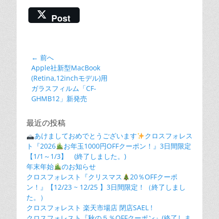
Post
投
← 前へ
前
Apple社新型MacBook
稿
の
(Retina,12inchモデル)用
ナ
投
ガラスフィルム「CF-
ビ
稿:
GHMB12」新発売
ゲ
ー
最近の投稿
シ
あけましておめでとうございます
クロスフォレス
ト『2026
ョ
お年玉1000円OFFクーポン！』3日間限定
【1/1～1/3】 (終了しました。)
ン
年末年始
のお知らせ
クロスフォレスト『クリスマス
20％OFFクーポ
ン！』【12/23 ~ 12/25 】3日間限定！（終了しまし
た。）
クロスフォレスト 楽天市場店 閉店SAEL !
クロスフォレスト『秋の５％OFFクーポン』(終了しま