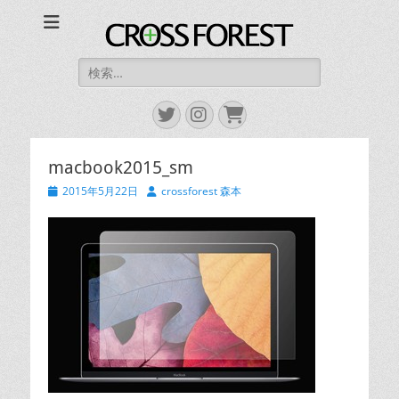
CROSS FOREST
デジタルとアナログの素敵な融合を
検
索:
Twitter
Instagram
お
買
い
macbook2015_sm
物
カ
投
投
2015年5月22日
crossforest 森本
ゴ
稿
稿
日
者