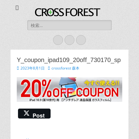
CROSS FOREST
デジタルとアナログの素敵な融合を
検
索:
Twitter
Instagram
お
買
い
Y_coupon_ipad109_20off_730170_sp
物
投
2023年8月1日
投
crossforest 森本
稿
稿
カ
日
者
ゴ
Post