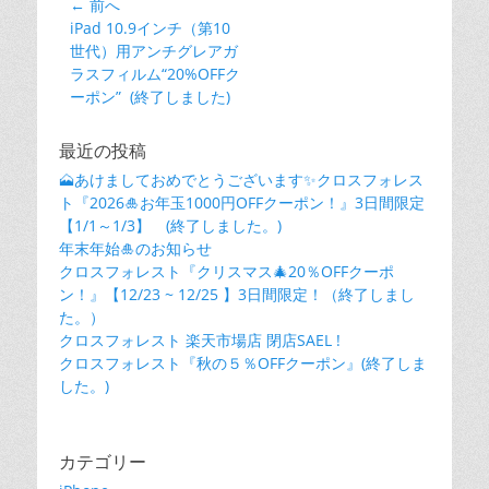
← 前へ
投
前
iPad 10.9インチ（第10
稿
の
世代）用アンチグレアガ
ナ
投
ラスフィルム“20%OFFク
ビ
稿:
ーポン” (終了しました)
ゲ
ー
最近の投稿
シ
🗻あけましておめでとうございます✨クロスフォレス
ト『2026🎍お年玉1000円OFFクーポン！』3日間限定
ョ
【1/1～1/3】 (終了しました。)
ン
年末年始🎍のお知らせ
クロスフォレスト『クリスマス🎄20％OFFクーポ
ン！』【12/23 ~ 12/25 】3日間限定！（終了しまし
た。）
クロスフォレスト 楽天市場店 閉店SAEL !
クロスフォレスト『秋の５％OFFクーポン』(終了しま
した。)
カテゴリー