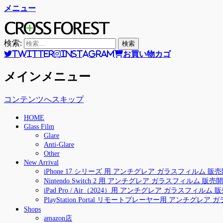
メニュー
CROSS FOREST
デジタルとアナログの素敵な融合を
検索:
Twitter
Instagram
お買い物カゴ
メインメニュー
コンテンツへスキップ
HOME
Glass Film
Glare
Anti-Glare
Other
New Arrival
iPhone 17 シリーズ 用 アンチグレア ガラスフィルム 販
Nintendo Switch 2 用 アンチグレア ガラスフィルム 販売
iPad Pro / Air（2024）用 アンチグレア ガラスフィルム
PlayStation Portal リモートプレーヤー用 アンチグレ
Shops
amazon店