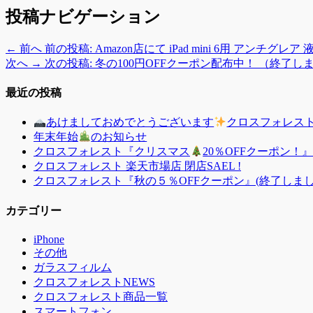
投稿ナビゲーション
← 前へ
前の投稿:
Amazon店にて iPad mini 6用 アンチ
次へ →
次の投稿:
冬の100円OFFクーポン配布中！ （終了し
最近の投稿
あけましておめでとうございます
クロスフォレスト『
年末年始
のお知らせ
クロスフォレスト『クリスマス
20％OFFクーポン！』【
クロスフォレスト 楽天市場店 閉店SAEL !
クロスフォレスト『秋の５％OFFクーポン』(終了しまし
カテゴリー
iPhone
その他
ガラスフィルム
クロスフォレストNEWS
クロスフォレスト商品一覧
スマートフォン