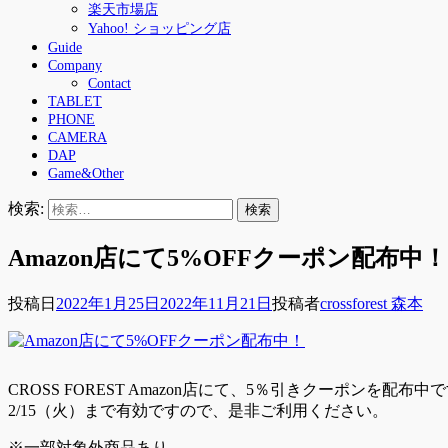
楽天市場店
Yahoo! ショッピング店
Guide
Company
Contact
TABLET
PHONE
CAMERA
DAP
Game&Other
検索:
Amazon店にて5%OFFクーポン配布
投稿日
2022年1月25日
2022年11月21日
投稿者
crossforest 森本
CROSS FOREST Amazon店にて、5％引きクーポンを配布中
2/15（火）まで有効ですので、是非ご利用ください。
※一部対象外商品あり