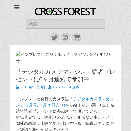
CROSS FOREST
デジタルとアナログの素敵な融合を
検
索:
Twitter
Instagram
お
買
い
物
カ
ゴ
「デジタルカメラマガジン」読者プレ
ゼントに6ヶ月連続で参加中
投
2016年12月9日
投
crossforest 森本
稿
稿
日
者
インプレス社発行のカメラ誌
「デジタルカメラマガジ
ン」12月号(11月20日売り)
から始まり、6回（6誌）連
続で読者プレゼントに参加させて頂いている。
雑誌業界では、休廃刊の流れが止まらない中、カメラ
関連の雑誌は比較的気を吐いている。写真はアナログ
な雑誌と相性が良いのだろう。