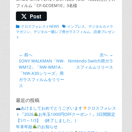
フィルム「CF-GCOEM10」3名様
Post
カ
クロスフォレストNEWS
タ
インプレス
、
デジタルカメラ
テ
マガジン
、
デジタル一眼レフ用ガラスフィルム
グ
、
読者プレゼン
ゴ
ト
リ
ー
← 前へ
次へ →
投
前
SONY WALKMAN「NW-
次
Nintendo Switch用ガラ
稿
の
WM1Z」「NW-WM1A」
の
スフィルムリリース
ナ
投
「NW-A30シリーズ」用
投
ビ
稿:
ガラスフィルムをリリー
稿:
ゲ
ス
ー
最近の投稿
シ
あけましておめでとうございます
クロスフォレス
ョ
ト『2026
お年玉1000円OFFクーポン！』3日間限定
ン
【1/1～1/3】 (終了しました。)
年末年始
のお知らせ