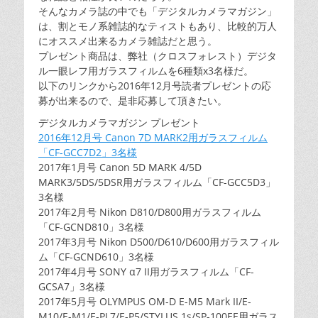
そんなカメラ誌の中でも「デジタルカメラマガジン」
は、割とモノ系雑誌的なティストもあり、比較的万人
にオススメ出来るカメラ雑誌だと思う。
プレゼント商品は、弊社（クロスフォレスト）デジタ
ル一眼レフ用ガラスフィルムを6種類x3名様だ。
以下のリンクから2016年12月号読者プレゼントの応
募が出来るので、是非応募して頂きたい。
デジタルカメラマガジン プレゼント
2016年12月号 Canon 7D MARK2用ガラスフィルム
「CF-GCC7D2」3名様
2017年1月号 Canon 5D MARK 4/5D
MARK3/5DS/5DSR用ガラスフィルム「CF-GCC5D3」
3名様
2017年2月号 Nikon D810/D800用ガラスフィルム
「CF-GCND810」3名様
2017年3月号 Nikon D500/D610/D600用ガラスフィル
ム「CF-GCND610」3名様
2017年4月号 SONY α7 II用ガラスフィルム「CF-
GCSA7」3名様
2017年5月号 OLYMPUS OM-D E-M5 Mark II/E-
M10/E-M1/E-PL7/E-P5/STYLUS 1s/SP-100EE用ガラス