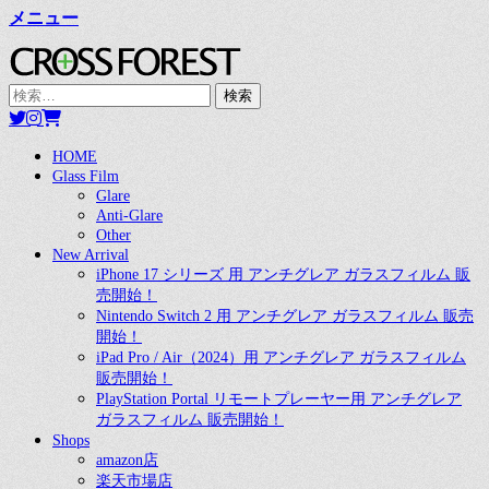
メニュー
CROSS FOREST
デジタルとアナログの素敵な融合を
検
索:
Twitter
Instagram
お
買
い
コ
メ
HOME
物
Glass Film
ン
カ
イ
Glare
テ
ゴ
Anti-Glare
ン
ン
Other
ツ
New Arrival
メ
へ
iPhone 17 シリーズ 用 アンチグレア ガラスフィルム 販
ス
売開始！
ニ
キ
Nintendo Switch 2 用 アンチグレア ガラスフィルム 販売
ュ
開始！
ッ
iPad Pro / Air（2024）用 アンチグレア ガラスフィルム
プ
ー
販売開始！
PlayStation Portal リモートプレーヤー用 アンチグレア
ガラスフィルム 販売開始！
Shops
amazon店
楽天市場店