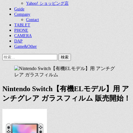
Yahoo! ショッピング店
Guide
Company
Contact
TABLET
PHONE
CAMERA
DAP
Game&Other
検
索:
Nintendo Switch【有機ELモデル】用 ア
ンチグレア ガラスフィルム 販売開始！