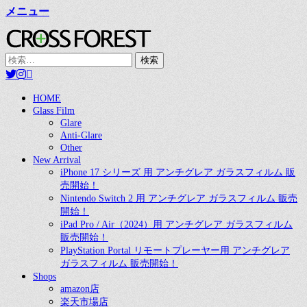
メニュー
CROSS FOREST
デジタルとアナログの素敵な融合を
検
索:
Twitter
Instagram
お
買
い
コ
メ
HOME
物
Glass Film
ン
カ
イ
Glare
テ
ゴ
Anti-Glare
ン
ン
Other
ツ
New Arrival
メ
へ
iPhone 17 シリーズ 用 アンチグレア ガラスフィルム 販
ス
売開始！
ニ
キ
Nintendo Switch 2 用 アンチグレア ガラスフィルム 販売
ュ
開始！
ッ
iPad Pro / Air（2024）用 アンチグレア ガラスフィルム
プ
ー
販売開始！
PlayStation Portal リモートプレーヤー用 アンチグレア
ガラスフィルム 販売開始！
Shops
amazon店
楽天市場店