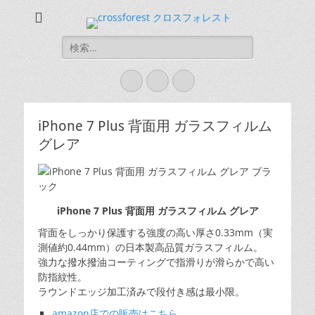
CROSS FOREST
デジタルとアナログの素敵な融合を
検
索:
Twitter
Instagram
お
買
い
iPhone 7 Plus 背面用 ガラスフィルム
グレア
物
カ
ゴ
iPhone 7 Plus 背面用 ガラスフィルム グレア
背面をしっかり保護する強度の高い厚さ0.33mm（実
測値約0.44mm）の日本製高品質ガラスフィルム。
強力な撥水撥油コーティングで指滑りが滑らかで高い
防指紋性。
ラウンドエッジ加工済みで段付き感は最小限。
amazon店での販売はこちら