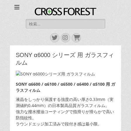
CROSS FOREST
デジタルとアナログの素敵な融合を
検
索:
Twitter
Instagram
お
買
い
SONY α6000 シリーズ 用 ガラスフィ
物
カ
ルム
ゴ
SONY α6600 / α6100 / α6500 / α6400 / α5100 用 ガ
ラスフィルム
液晶をしっかり保護する強度の高い厚さ0.33mm（実
測値約0.44mm）の日本製高品質ガラスフィルム。
強力な撥水撥油コーティングで指滑りが滑らかで高い
防指紋性。
ラウンドエッジ加工済みで段付き感は最小限。