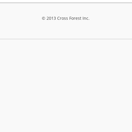
© 2013 Cross Forest Inc.