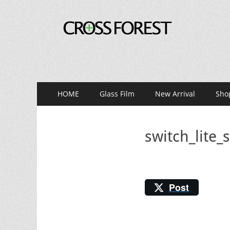
CROSS FOREST
デジタルとアナログの素敵な融合を
メ
コ
HOME
Glass Film
New Arrival
Sho
ン
イ
テ
ン
ン
switch_lite_
ツ
メ
へ
ニ
ス
キ
ュ
ッ
Post
ー
プ