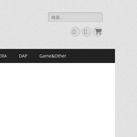
検
索:
Twitter
Instagram
お
買
い
物
カ
ERA
DAP
Game&Other
ゴ