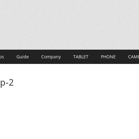
ps
Guide
Company
TABLET
PHONE
CAM
sp-2